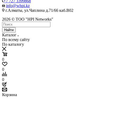
+7 727 3399868
info@whpi.kz
г.Алматы, ул.Чаплина д.71/66 каб.B02
2026 © ТОО "HPI Networks"
Найти
Каталог
По всему сайту
По каталогу
0
0
0
Корзина