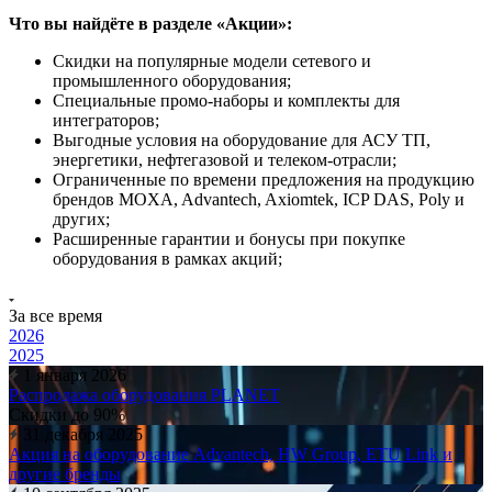
Что вы найдёте в разделе «Акции»:
Скидки на популярные модели сетевого и
промышленного оборудования;
Специальные промо-наборы и комплекты для
интеграторов;
Выгодные условия на оборудование для АСУ ТП,
энергетики, нефтегазовой и телеком-отрасли;
Ограниченные по времени предложения на продукцию
брендов MOXA, Advantech, Axiomtek, ICP DAS, Poly и
других;
Расширенные гарантии и бонусы при покупке
оборудования в рамках акций;
За все время
2026
2025
1 января 2026
Распродажа оборудования PLANET
Cкидки до 90%
31 декабря 2025
Акция на оборудование Advantech, HW Group, ETU Link и
другие бренды