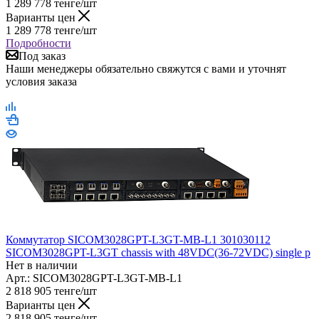
1 289 778
тенге
/шт
Варианты цен
1 289 778
тенге
/шт
Подробности
Под заказ
Наши менеджеры обязательно свяжутся с вами и уточнят
условия заказа
Коммутатор SICOM3028GPT-L3GT-MB-L1 301030112
SICOM3028GPT-L3GT chassis with 48VDC(36-72VDC) single p
Нет в наличии
Арт.: SICOM3028GPT-L3GT-MB-L1
2 818 905
тенге
/шт
Варианты цен
2 818 905
тенге
/шт