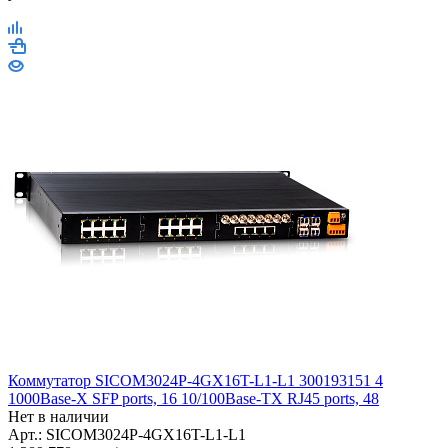
Коммутатор SICOM3024P-4GX16T-L1-L1 300193151 4
1000Base-X SFP ports, 16 10/100Base-TX RJ45 ports, 48
Нет в наличии
Арт.: SICOM3024P-4GX16T-L1-L1