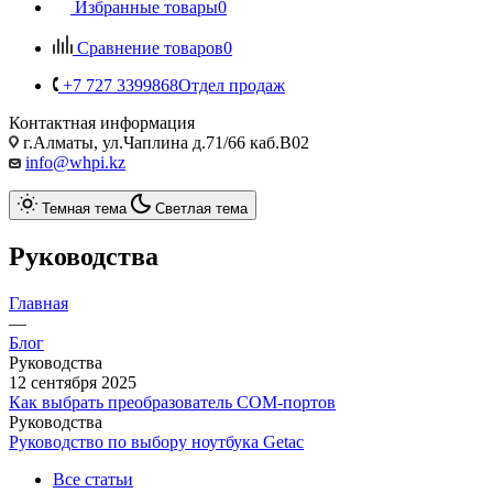
Избранные товары
0
Сравнение товаров
0
+7 727 3399868
Отдел продаж
Контактная информация
г.Алматы, ул.Чаплина д.71/66 каб.B02
info@whpi.kz
Темная тема
Светлая тема
Руководства
Главная
—
Блог
Руководства
12 сентября 2025
Как выбрать преобразователь COM-портов
Руководства
Руководство по выбору ноутбука Getac
Все статьи