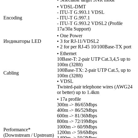
• VDSL-DMT
- ITU-T G.993.1 VDSL
Encoding
- ITU-T G.997.1
- ITU-T G.993.2 VDSL2 (Profile
17a/30a Support)
• One Power
Индикаторы LED
• 3 for RJ-11/VDSL2
• 2 for per RJ-45 10/100Base-TX port
• Ethernet
10Base-T: 2-pair UTP Cat.3,4,5 up to
100m (328ft)
100Base-TX: 2-pair UTP Cat.5, up to
Cabling
100m (328ft)
• VDSL
Twisted-pair telephone wires (AWG24
or better) up to 1.4km
• 17a profile
300m -> 86/65Mbps
400m -> 86/52Mbps
600m -> 81/36Mbps
800m -> 72/19Mbps
1000m -> 60/9Mbps
Performance*
1200m -> 59/6Mbps
(Downstream / Upstream)
1400m -> 50/2Mbps