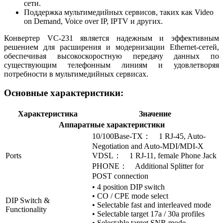
сети.
Поддержка мультимедийных сервисов, таких как Video
on Demand, Voice over IP, IPTV и других.
Конвертер VC-231 является надежным и эффективным
решением для расширения и модернизации Ethernet-сетей,
обеспечивая высокоскоростную передачу данных по
существующим телефонным линиям и удовлетворяя
потребности в мультимедийных сервисах.
Основные характеристики:
Характеристика
Значение
Аппаратные характеристики
10/100Base-TX： 1 RJ-45, Auto-
Negotiation and Auto-MDI/MDI-X
Ports
VDSL： 1 RJ-11, female Phone Jack
PHONE： Additional Splitter for
POST connection
• 4 position DIP switch
• CO / CPE mode select
DIP Switch &
• Selectable fast and interleaved mode
Functionality
• Selectable target 17a / 30a profiles
• Selectable target SNR mode