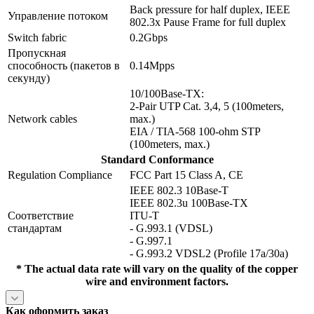
Back pressure for half duplex, IEEE
Управление потоком
802.3x Pause Frame for full duplex
Switch fabric
0.2Gbps
Пропускная
способность (пакетов в
0.14Mpps
секунду)
10/100Base-TX:
2-Pair UTP Cat. 3,4, 5 (100meters,
Network cables
max.)
EIA / TIA-568 100-ohm STP
(100meters, max.)
Standard Conformance
Regulation Compliance
FCC Part 15 Class A, CE
IEEE 802.3 10Base-T
IEEE 802.3u 100Base-TX
Соответствие
ITU-T
стандартам
- G.993.1 (VDSL)
- G.997.1
- G.993.2 VDSL2 (Profile 17a/30a)
* The actual data rate will vary on the quality of the copper
wire and environment factors.
Как оформить заказ