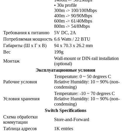
• 30a profile
300m -> 100/100Mbps
400m -> 90/90Mbps
600m -> 61/40Mbps
800m -> 54/8Mbps
Требования к питанию
5V DC, 2A
Потребляемая мощность
6.6 Watts / 22 BTU
Габариты (Ш x Г x В)
94 x 70.3 x 26.2 mm
Вес
199g
Wall-mount or DIN-rail installation
Монтаж
(optional)
Эксплуатационные условия
Temperature: 0 ~ 50 degrees C
Рабочие условия
Relative Humidity: 10 ~ 90% (non-
condensing)
Temperature: -10 ~ 70 degrees C
Условия хранения
Relative Humidity: 10 ~ 90% (non-
condensing)
Switch Specifications
Схема обработки
Store-and-Forward
коммутации
Таблица адресов
1K entries