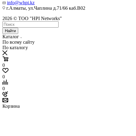
info@whpi.kz
г.Алматы, ул.Чаплина д.71/66 каб.B02
2026 © ТОО "HPI Networks"
Найти
Каталог
По всему сайту
По каталогу
0
0
0
Корзина