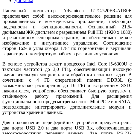
Доставка
Панельный компьютер Advantech UTC-520FR-ATB0E
представляет собой высокопроизводительное решение для
промышленных и коммерческих приложений, требующих
надежности и функциональности. Оснащенный 21,5-
дюймовым ЖК-дисплеем с разрешением Full HD (1920 x 1080)
и резистивным сенсорным экраном, он обеспечивает четкое
изображение и интуитивное управление. Соотношение
сторон 16:9 и углы обзора 178° по горизонтали и вертикали
гарантируют комфортную работу в различных условиях.
В основе устройства лежит процессор Intel Core i5-6300U с
тактовой частотой до 3,0 ГГц, обеспечивающий высокую
вычислительную мощность для обработки сложных задач. В
сочетании с 4 ГБ оперативной памяти DDR3L (с
возможностью расширения до 16 ГБ) и встроенным SSD-
накопителем, устройство обеспечивает быструю загрузку и
стабильную работу приложений. Для расширения
функциональности предусмотрены слоты Mini PCIe и mSATA,
позволяющие интегрировать дополнительные модули и
устройства хранения данных.
Для подключения периферийных устройств предусмотрены
два порта USB 2.0 и два порта USB 3.x, обеспечивающие
высокоскоростную передачу данных. Два порта RS-232