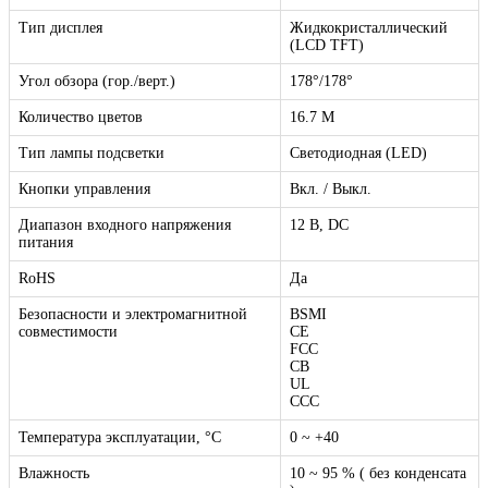
Тип дисплея
Жидкокристаллический
(LCD TFT)
Угол обзора (гор./верт.)
178°/178°
Количество цветов
16.7 M
Тип лампы подсветки
Светодиодная (LED)
Кнопки управления
Вкл. / Выкл.
Диапазон входного напряжения
12 В, DC
питания
RoHS
Да
Безопасности и электромагнитной
BSMI
совместимости
CE
FCC
CB
UL
CСС
Температура эксплуатации, °C
0 ~ +40
Влажность
10 ~ 95 % ( без конденсата