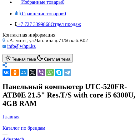
Избранные товары
0
Сравнение товаров
0
+7 727 3399868
Отдел продаж
Контактная информация
г.Алматы, ул.Чаплина д.71/66 каб.B02
info@whpi.kz
Темная тема
Светлая тема
Панельный компьютер UTC-520FR-
ATB0E 21.5" Res.T/S with core i5 6300U,
4GB RAM
Главная
—
Каталог по брендам
—
Advantech