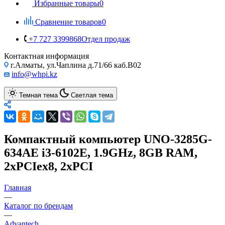
Избранные товары
0
Сравнение товаров
0
+7 727 3399868
Отдел продаж
Контактная информация
г.Алматы, ул.Чаплина д.71/66 каб.B02
info@whpi.kz
Темная тема
Светлая тема
Компактный компьютер UNO-3285G-
634AE i3-6102E, 1.9GHz, 8GB RAM,
2xPCIex8, 2xPCI
Главная
—
Каталог по брендам
—
Advantech