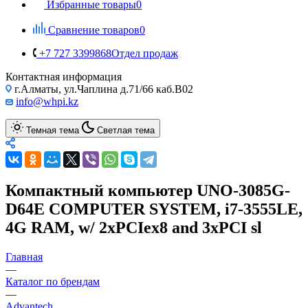
Избранные товары
0
Сравнение товаров
0
+7 727 3399868
Отдел продаж
Контактная информация
г.Алматы, ул.Чаплина д.71/66 каб.B02
info@whpi.kz
Темная тема
Светлая тема
Компактный компьютер UNO-3085G-
D64E COMPUTER SYSTEM, i7-3555LE,
4G RAM, w/ 2xPCIex8 and 3xPCI sl
Главная
—
Каталог по брендам
—
Advantech