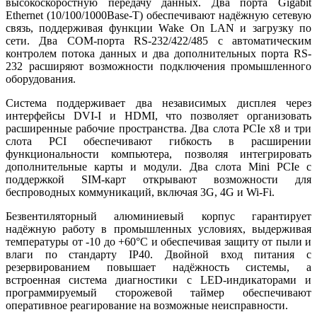
высокоскоростную передачу данных. Два порта Gigabit
Ethernet (10/100/1000Base-T) обеспечивают надёжную сетевую
связь, поддерживая функции Wake On LAN и загрузку по
сети. Два COM-порта RS-232/422/485 с автоматическим
контролем потока данных и два дополнительных порта RS-
232 расширяют возможности подключения промышленного
оборудования.
Система поддерживает два независимых дисплея через
интерфейсы DVI-I и HDMI, что позволяет организовать
расширенные рабочие пространства. Два слота PCIe x8 и три
слота PCI обеспечивают гибкость в расширении
функциональности компьютера, позволяя интегрировать
дополнительные карты и модули. Два слота Mini PCIe с
поддержкой SIM-карт открывают возможности для
беспроводных коммуникаций, включая 3G, 4G и Wi-Fi.
Безвентиляторный алюминиевый корпус гарантирует
надёжную работу в промышленных условиях, выдерживая
температуры от -10 до +60°C и обеспечивая защиту от пыли и
влаги по стандарту IP40. Двойной вход питания с
резервированием повышает надёжность системы, а
встроенная система диагностики с LED-индикаторами и
программируемый сторожевой таймер обеспечивают
оперативное реагирование на возможные неисправности.