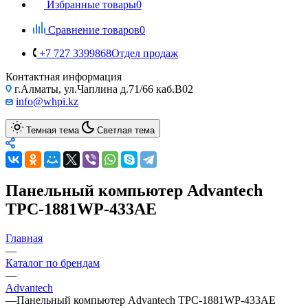
Избранные товары
0
Сравнение товаров
0
+7 727 3399868
Отдел продаж
Контактная информация
г.Алматы, ул.Чаплина д.71/66 каб.B02
info@whpi.kz
Темная тема
Светлая тема
Панельный компьютер Advantech
TPC-1881WP-433AE
Главная
—
Каталог по брендам
—
Advantech
—
Панельный компьютер Advantech TPC-1881WP-433AE