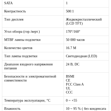
SATA
1
Контрастность
500:1
Тип дисплея
Жидкокристаллический
(LCD TFT)
Угол обзора (гор./верт.)
170°/160°
MTBF лампы подсветки
50 000 часов
Количество цветов
16.7 M
Тип лампы подсветки
Светодиодная (LED)
Диапазон входного напряжения
24 B, DC
питания
Безопасности и электромагнитной
BSMI
совместимости
CE
FCC Class A
UL
CСС
Температура эксплуатации, °C
0 ~ +55
Влажность
10 ~ 95 % ( без конденсата