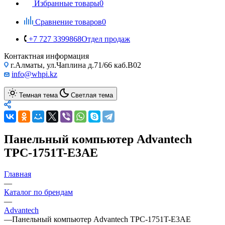
Избранные товары
0
Сравнение товаров
0
+7 727 3399868
Отдел продаж
Контактная информация
г.Алматы, ул.Чаплина д.71/66 каб.B02
info@whpi.kz
Темная тема
Светлая тема
Панельный компьютер Advantech
TPC-1751T-E3AE
Главная
—
Каталог по брендам
—
Advantech
—
Панельный компьютер Advantech TPC-1751T-E3AE