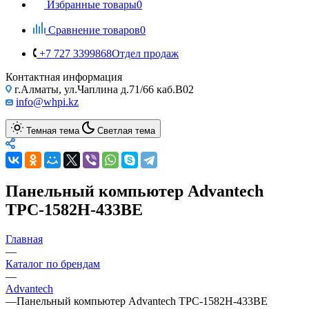
Избранные товары
0
Сравнение товаров
0
+7 727 3399868
Отдел продаж
Контактная информация
г.Алматы, ул.Чаплина д.71/66 каб.B02
info@whpi.kz
Темная тема
Светлая тема
Панельный компьютер Advantech
TPC-1582H-433BE
Главная
—
Каталог по брендам
—
Advantech
—
Панельный компьютер Advantech TPC-1582H-433BE