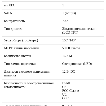
mSATA
1
SATA
1 (опция)
Контрастность
700:1
Тип дисплея
Жидкокристаллический
(LCD TFT)
Угол обзора (гор./верт.)
160°/140°
MTBF лампы подсветки
50 000 часов
Количество цветов
16.2 M
Тип лампы подсветки
Светодиодная (LED)
Диапазон входного напряжения
12 В, DC
питания
Безопасности и электромагнитной
BSMI
совместимости
CE
FCC Class A
UL
CСС