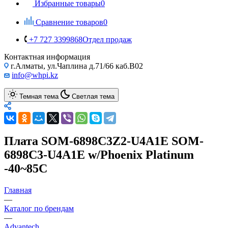
Избранные товары
0
Сравнение товаров
0
+7 727 3399868
Отдел продаж
Контактная информация
г.Алматы, ул.Чаплина д.71/66 каб.B02
info@whpi.kz
Темная тема
Светлая тема
Плата SOM-6898C3Z2-U4A1E SOM-
6898C3-U4A1E w/Phoenix Platinum
-40~85C
Главная
—
Каталог по брендам
—
Advantech