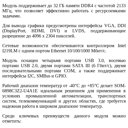
Модуль поддерживает до 32 ГБ памяти DDR4 с частотой 2133
МГц, что позволяет эффективно работать с ресурсоемкими
задачами.
Для вывода графики предусмотрены интерфейсы VGA, DDI
(DisplayPort, HDMI, DVI) и LVDS, поддерживающие
разрешение до 4096 x 2304 пикселей.
Сетевые возможности обеспечиваются контроллером Intel
I219LM с одним портом Ethernet 10/100/1000 Мбит/с.
Модуль оснащен четырьмя портами USB 3.0, восемью
портами USB 2.0, двумя портами SATA III (6 Гбит/с), двумя
последовательными портами COM, а также поддерживает
интерфейсы I2C, SMBus и GPIO.
Рабочий диапазон температур от -40°C до +85°C делает SOM-
6898C3Z2-U4A1E идеальным решением для применения в
условиях промышленной автоматизации, транспортных
систем, телекоммуникаций и других областях, где требуется
надежная работа в широком диапазоне температур.
Среди ключевых преимуществ данного модуля можно
отметить: