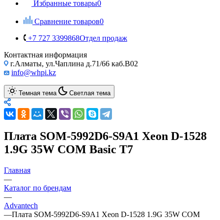
Избранные товары
0
Сравнение товаров
0
+7 727 3399868
Отдел продаж
Контактная информация
г.Алматы, ул.Чаплина д.71/66 каб.B02
info@whpi.kz
Темная тема
Светлая тема
Плата SOM-5992D6-S9A1 Xeon D-1528
1.9G 35W COM Basic T7
Главная
—
Каталог по брендам
—
Advantech
—
Плата SOM-5992D6-S9A1 Xeon D-1528 1.9G 35W COM