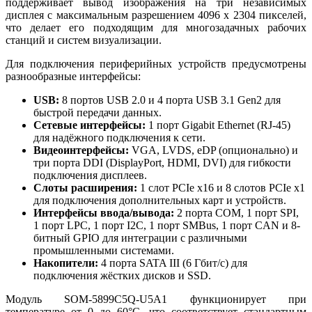
поддерживает вывод изображения на три независимых
дисплея с максимальным разрешением 4096 x 2304 пикселей,
что делает его подходящим для многозадачных рабочих
станций и систем визуализации.
Для подключения периферийных устройств предусмотрены
разнообразные интерфейсы:
USB:
8 портов USB 2.0 и 4 порта USB 3.1 Gen2 для
быстрой передачи данных.
Сетевые интерфейсы:
1 порт Gigabit Ethernet (RJ-45)
для надёжного подключения к сети.
Видеоинтерфейсы:
VGA, LVDS, eDP (опционально) и
три порта DDI (DisplayPort, HDMI, DVI) для гибкости
подключения дисплеев.
Слоты расширения:
1 слот PCIe x16 и 8 слотов PCIe x1
для подключения дополнительных карт и устройств.
Интерфейсы ввода/вывода:
2 порта COM, 1 порт SPI,
1 порт LPC, 1 порт I2C, 1 порт SMBus, 1 порт CAN и 8-
битный GPIO для интеграции с различными
промышленными системами.
Накопители:
4 порта SATA III (6 Гбит/с) для
подключения жёстких дисков и SSD.
Модуль SOM-5899C5Q-U5A1 функционирует при
температуре от 0 до 60°C, что соответствует стандартным