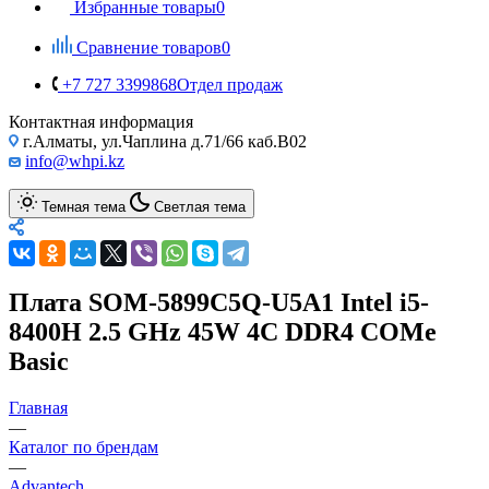
Избранные товары
0
Сравнение товаров
0
+7 727 3399868
Отдел продаж
Контактная информация
г.Алматы, ул.Чаплина д.71/66 каб.B02
info@whpi.kz
Темная тема
Светлая тема
Плата SOM-5899C5Q-U5A1 Intel i5-
8400H 2.5 GHz 45W 4C DDR4 COMe
Basic
Главная
—
Каталог по брендам
—
Advantech