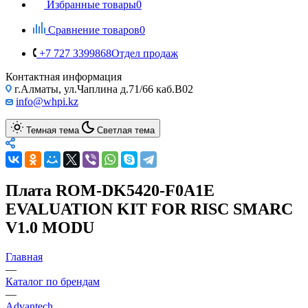
Избранные товары
0
Сравнение товаров
0
+7 727 3399868
Отдел продаж
Контактная информация
г.Алматы, ул.Чаплина д.71/66 каб.B02
info@whpi.kz
Темная тема
Светлая тема
Плата ROM-DK5420-F0A1E
EVALUATION KIT FOR RISC SMARC
V1.0 MODU
Главная
—
Каталог по брендам
—
Advantech