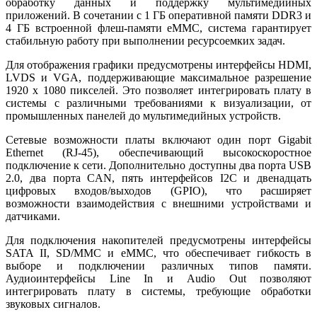
обработку данных и поддержку мультимедийных
приложений. В сочетании с 1 ГБ оперативной памяти DDR3 и
4 ГБ встроенной флеш-памяти eMMC, система гарантирует
стабильную работу при выполнении ресурсоемких задач.
Для отображения графики предусмотрены интерфейсы HDMI,
LVDS и VGA, поддерживающие максимальное разрешение
1920 x 1080 пикселей. Это позволяет интегрировать плату в
системы с различными требованиями к визуализации, от
промышленных панелей до мультимедийных устройств.
Сетевые возможности платы включают один порт Gigabit
Ethernet (RJ-45), обеспечивающий высокоскоростное
подключение к сети. Дополнительно доступны два порта USB
2.0, два порта CAN, пять интерфейсов I2C и двенадцать
цифровых входов/выходов (GPIO), что расширяет
возможности взаимодействия с внешними устройствами и
датчиками.
Для подключения накопителей предусмотрены интерфейсы
SATA II, SD/MMC и eMMC, что обеспечивает гибкость в
выборе и подключении различных типов памяти.
Аудиоинтерфейсы Line In и Audio Out позволяют
интегрировать плату в системы, требующие обработки
звуковых сигналов.