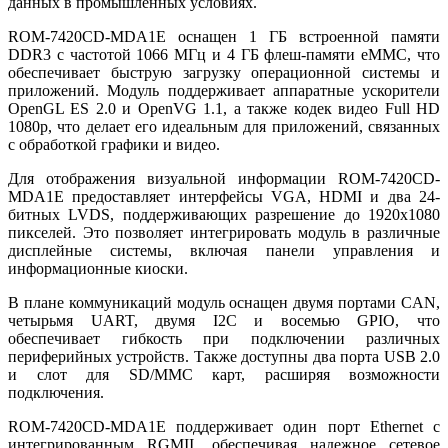
данных в промышленных условиях.
ROM-7420CD-MDA1E оснащен 1 ГБ встроенной памяти
DDR3 с частотой 1066 МГц и 4 ГБ флеш-памяти eMMC, что
обеспечивает быструю загрузку операционной системы и
приложений. Модуль поддерживает аппаратные ускорители
OpenGL ES 2.0 и OpenVG 1.1, а также кодек видео Full HD
1080p, что делает его идеальным для приложений, связанных
с обработкой графики и видео.
Для отображения визуальной информации ROM-7420CD-
MDA1E предоставляет интерфейсы VGA, HDMI и два 24-
битных LVDS, поддерживающих разрешение до 1920x1080
пикселей. Это позволяет интегрировать модуль в различные
дисплейные системы, включая панели управления и
информационные киоски.
В плане коммуникаций модуль оснащен двумя портами CAN,
четырьмя UART, двумя I2C и восемью GPIO, что
обеспечивает гибкость при подключении различных
периферийных устройств. Также доступны два порта USB 2.0
и слот для SD/MMC карт, расширяя возможности
подключения.
ROM-7420CD-MDA1E поддерживает один порт Ethernet с
интегрированным RGMII, обеспечивая надежное сетевое