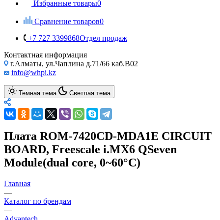
Избранные товары
0
Сравнение товаров
0
+7 727 3399868
Отдел продаж
Контактная информация
г.Алматы, ул.Чаплина д.71/66 каб.B02
info@whpi.kz
Темная тема
Светлая тема
Плата ROM-7420CD-MDA1E CIRCUIT
BOARD, Freescale i.MX6 QSeven
Module(dual core, 0~60°C)
Главная
—
Каталог по брендам
—
Advantech