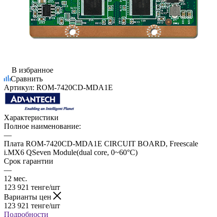
В избранное
Сравнить
Артикул:
ROM-7420CD-MDA1E
Характеристики
Полное наименование:
—
Плата ROM-7420CD-MDA1E CIRCUIT BOARD, Freescale
i.MX6 QSeven Module(dual core, 0~60°C)
Срок гарантии
—
12 мес.
123 921
тенге
/шт
Варианты цен
123 921
тенге
/шт
Подробности