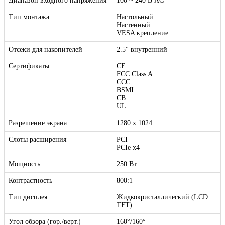
Диапазон входного напряжения
100 ~ 240 В AC
Тип монтажа
Настольный
Настенный
VESA крепление
Отсеки для накопителей
2.5'' внутренний
Сертификаты
CE
FCC Class A
CCC
BSMI
CB
UL
Разрешение экрана
1280 x 1024
Слоты расширения
PCI
PCIe x4
Мощность
250 Вт
Контрастность
800:1
Тип дисплея
Жидкокристаллический (LCD
TFT)
Угол обзора (гор./верт.)
160°/160°