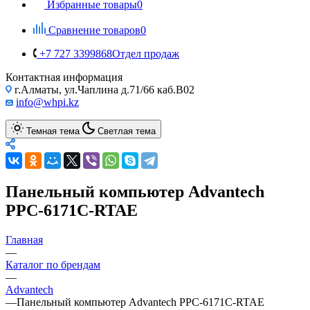
Избранные товары
0
Сравнение товаров
0
+7 727 3399868
Отдел продаж
Контактная информация
г.Алматы, ул.Чаплина д.71/66 каб.B02
info@whpi.kz
Темная тема
Светлая тема
Панельный компьютер Advantech
PPC-6171C-RTAE
Главная
—
Каталог по брендам
—
Advantech
—
Панельный компьютер Advantech PPC-6171C-RTAE