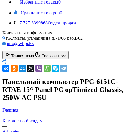
Избранные товары
0
Сравнение товаров
0
+7 727 3399868
Отдел продаж
Контактная информация
г.Алматы, ул.Чаплина д.71/66 каб.B02
info@whpi.kz
Темная тема
Светлая тема
Панельный компьютер PPC-6151C-
RTAE 15“ Panel PC opTimized Chassis,
250W AC PSU
Главная
—
Каталог по брендам
—
Advantech