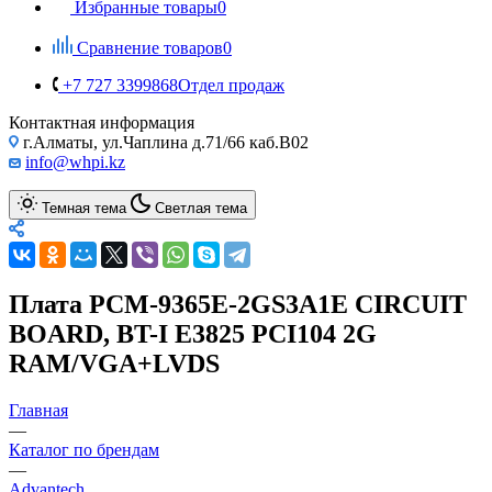
Избранные товары
0
Сравнение товаров
0
+7 727 3399868
Отдел продаж
Контактная информация
г.Алматы, ул.Чаплина д.71/66 каб.B02
info@whpi.kz
Темная тема
Светлая тема
Плата PCM-9365E-2GS3A1E CIRCUIT
BOARD, BT-I E3825 PCI104 2G
RAM/VGA+LVDS
Главная
—
Каталог по брендам
—
Advantech