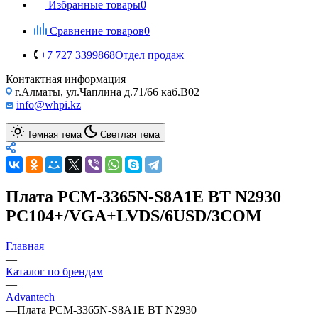
Избранные товары
0
Сравнение товаров
0
+7 727 3399868
Отдел продаж
Контактная информация
г.Алматы, ул.Чаплина д.71/66 каб.B02
info@whpi.kz
Темная тема
Светлая тема
Плата PCM-3365N-S8A1E BT N2930
PC104+/VGA+LVDS/6USD/3COM
Главная
—
Каталог по брендам
—
Advantech
—
Плата PCM-3365N-S8A1E BT N2930