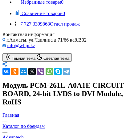
Избранные товары
0
Сравнение товаров
0
+7 727 3399868
Отдел продаж
Контактная информация
г.Алматы, ул.Чаплина д.71/66 каб.B02
info@whpi.kz
Темная тема
Светлая тема
Модуль PCM-261L-A0A1E CIRCUIT
BOARD, 24-bit LVDS to DVI Module,
RoHS
Главная
—
Каталог по брендам
—
Advantech