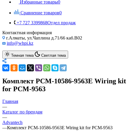
Избранные товары
0
Сравнение товаров
0
+7 727 3399868
Отдел продаж
Контактная информация
г.Алматы, ул.Чаплина д.71/66 каб.B02
info@whpi.kz
Темная тема
Светлая тема
Комплект PCM-10586-9563E Wiring kit
for PCM-9563
Главная
—
Каталог по брендам
—
Advantech
—
Комплект PCM-10586-9563E Wiring kit for PCM-9563