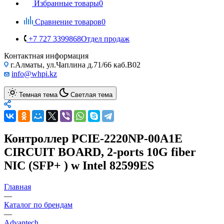
Избранные товары
0
Сравнение товаров
0
+7 727 3399868
Отдел продаж
Контактная информация
г.Алматы, ул.Чаплина д.71/66 каб.B02
info@whpi.kz
Темная тема
Светлая тема
Контроллер PCIE-2220NP-00A1E
CIRCUIT BOARD, 2-ports 10G fiber
NIC (SFP+ ) w Intel 82599ES
Главная
—
Каталог по брендам
—
Advantech