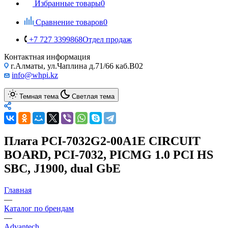
Избранные товары
0
Сравнение товаров
0
+7 727 3399868
Отдел продаж
Контактная информация
г.Алматы, ул.Чаплина д.71/66 каб.B02
info@whpi.kz
Темная тема
Светлая тема
Плата PCI-7032G2-00A1E CIRCUIT
BOARD, PCI-7032, PICMG 1.0 PCI HS
SBC, J1900, dual GbE
Главная
—
Каталог по брендам
—
Advantech