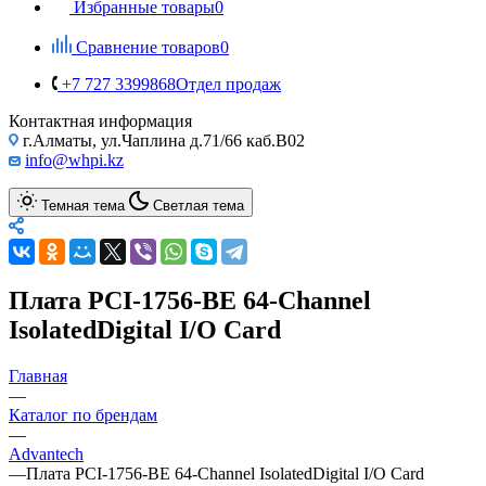
Избранные товары
0
Сравнение товаров
0
+7 727 3399868
Отдел продаж
Контактная информация
г.Алматы, ул.Чаплина д.71/66 каб.B02
info@whpi.kz
Темная тема
Светлая тема
Плата PCI-1756-BE 64-Channel
IsolatedDigital I/O Card
Главная
—
Каталог по брендам
—
Advantech
—
Плата PCI-1756-BE 64-Channel IsolatedDigital I/O Card