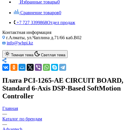
Избранные товары
0
Сравнение товаров
0
+7 727 3399868
Отдел продаж
Контактная информация
г.Алматы, ул.Чаплина д.71/66 каб.B02
info@whpi.kz
Темная тема
Светлая тема
Плата PCI-1265-AE CIRCUIT BOARD,
Standard 6-Axis DSP-Based SoftMotion
Controller
Главная
—
Каталог по брендам
—
Advantech