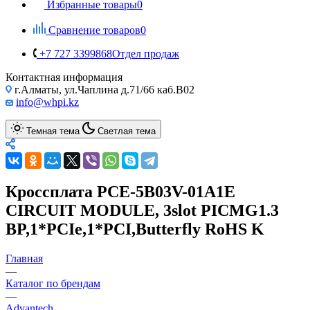
Избранные товары
0
Сравнение товаров
0
+7 727 3399868
Отдел продаж
Контактная информация
г.Алматы, ул.Чаплина д.71/66 каб.B02
info@whpi.kz
Темная тема
Светлая тема
Кроссплата PCE-5B03V-01A1E
CIRCUIT MODULE, 3slot PICMG1.3
BP,1*PCIe,1*PCI,Butterfly RoHS K
Главная
—
Каталог по брендам
—
Advantech