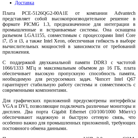
Доставка
Плата PCE-5126QG2-00A1E от компании Advantech
представляет собой высокопроизводительное решение в
формате PICMG 1.3, предназначенное для интеграции в
промышленные и встраиваемые системы. Она оснащена
разъемом LGA1155, совместимым с процессорами Intel Core
i7, i5 и i3, а также Intel Xeon, обеспечивая гибкость в выборе
вычислительных мощностей в зависимости от требований
приложения.
С поддержкой двухканальной памяти DDR3 с частотой
1066/1333 МГц и максимальным объемом до 16 ГБ, плата
обеспечивает высокую пропускную способность памяти,
необходимую для ресурсоемких задач. Чипсет Intel Q67
гарантирует стабильную работу системы и совместимость с
современными компонентами.
Для графических приложений предусмотрены интерфейсы
VGA и DVI, позволяющие подключать различные мониторы и
дисплеи. Два порта Gigabit Ethernet (10/100/1000 Мбит/с)
обеспечивают надежную и быструю сетевую связь, что
особенно важно для промышленных приложений, требующих
постоянного обмена данными.