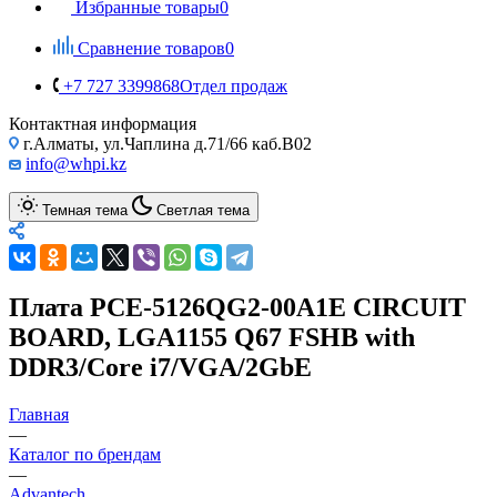
Избранные товары
0
Сравнение товаров
0
+7 727 3399868
Отдел продаж
Контактная информация
г.Алматы, ул.Чаплина д.71/66 каб.B02
info@whpi.kz
Темная тема
Светлая тема
Плата PCE-5126QG2-00A1E CIRCUIT
BOARD, LGA1155 Q67 FSHB with
DDR3/Core i7/VGA/2GbE
Главная
—
Каталог по брендам
—
Advantech