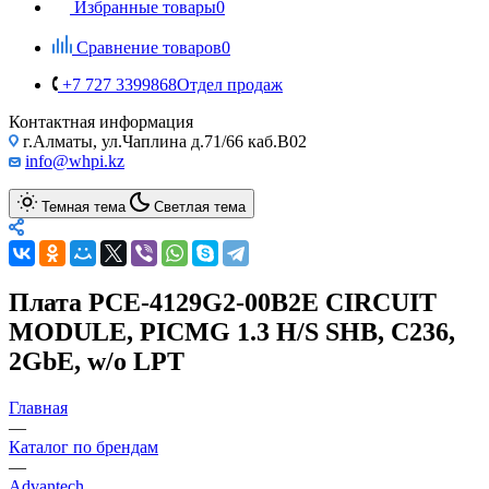
Избранные товары
0
Сравнение товаров
0
+7 727 3399868
Отдел продаж
Контактная информация
г.Алматы, ул.Чаплина д.71/66 каб.B02
info@whpi.kz
Темная тема
Светлая тема
Плата PCE-4129G2-00B2E CIRCUIT
MODULE, PICMG 1.3 H/S SHB, C236,
2GbE, w/o LPT
Главная
—
Каталог по брендам
—
Advantech