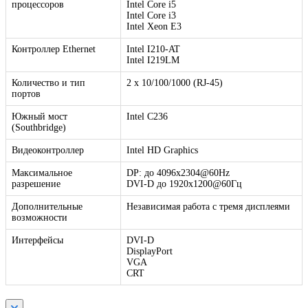
процессоров
Intel Core i5
Intel Core i3
Intel Xeon E3
Контроллер Ethernet
Intel I210-AT
Intel I219LM
Количество и тип
2 x 10/100/1000 (RJ-45)
портов
Южный мост
Intel C236
(Southbridge)
Видеоконтроллер
Intel HD Graphics
Максимальное
DP: до 4096x2304@60Hz
разрешение
DVI-D до 1920x1200@60Гц
Дополнительные
Независимая работа с тремя дисплеями
возможности
Интерфейсы
DVI-D
DisplayPort
VGA
CRT