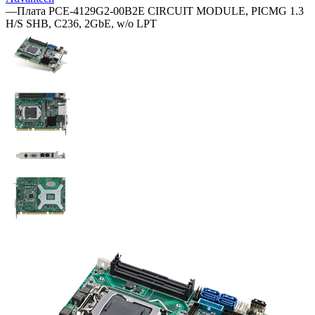
—
Плата PCE-4129G2-00B2E CIRCUIT MODULE, PICMG 1.3
H/S SHB, C236, 2GbE, w/o LPT