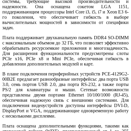
системы, требующие высокой производительности и
надежности. Она оснащена сокетом LGA 1151,
поддерживающим процессоры Intel Core i3, i5, i7 и Xeon E3 6-
го поколения, что обеспечивает гибкость в выборе
вычислительных мощностей в зависимости от специфики
задач.
Плата поддерживает двухканальную память DDR4 SO-DIMM
с максимальным объемом до 32 ГБ, что позволяет эффективно
обрабатывать ресурсоемкие приложения и многозадачность.
Для расширения функциональности предусмотрены слоты
PCIe x16, PCIe x8 и Mini PCIe, обеспечивая гибкость в
добавлении дополнительных модулей и карт.
В плане подключения периферийных устройств PCE-4129G2-
00B2E предлагает разнообразные интерфейсы: два порта USB
3.0, семь портов USB 2.0, два порта RS-232, а также порты
PS/2 для клавиатуры и мыши. Сетевые возможности
представлены двумя портами Ethernet 10/100/1000 (RJ-45),
обеспечивая надежную связь с внешними системами. Для
подключения видеоустройств доступны интерфейсы DVI-D,
DisplayPort и VGA, поддерживающие одновременную работу
с несколькими дисплеями.
Плата оснащена дополнительными функциями, такими как