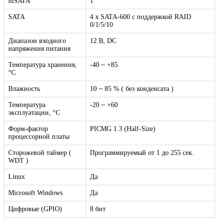
mSATA
1
SATA
4 x SATA-600 с поддержкой RAID
0/1/5/10
Диапазон входного
12 В, DC
напряжения питания
Температура хранения,
-40 ~ +85
°C
Влажность
10 ~ 85 % ( без конденсата )
Температура
-20 ~ +60
эксплуатации, °C
Форм-фактор
PICMG 1.3 (Half-Size)
процессорной платы
Сторожевой таймер (
Программируемый от 1 до 255 сек.
WDT )
Linux
Да
Microsoft Windows
Да
Цифровые (GPIO)
8 бит