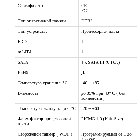
Сертификаты
CE
FCC
Тип оперативной памяти
DDR3
Тип устройства
Процессорная плата
FDD
1
mSATA
1
SATA
4 х SATA III (6 Гб/с)
RoHS
Да
Температура хранения, °C
-40 ~ +85
Влажность
до 85% при 40° C ( без
конденсата )
Температура эксплуатации, °C
-20 ~ +60
Форм-фактор процессорной
PICMG 1.0 (Half-Size)
платы
Сторожевой таймер ( WDT )
Программируемый от 1 до
255 сек.