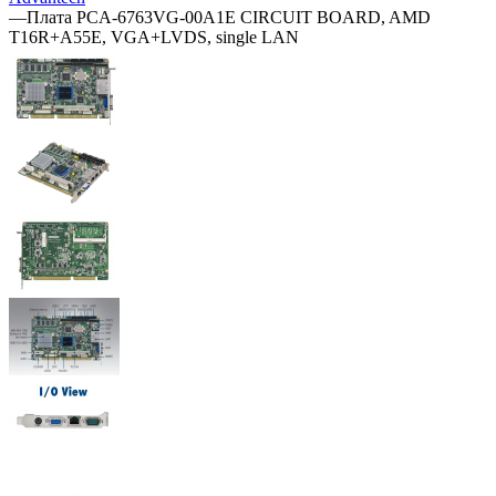
—
Плата PCA-6763VG-00A1E CIRCUIT BOARD, AMD
T16R+A55E, VGA+LVDS, single LAN