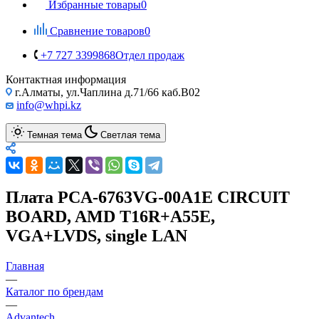
Избранные товары
0
Сравнение товаров
0
+7 727 3399868
Отдел продаж
Контактная информация
г.Алматы, ул.Чаплина д.71/66 каб.B02
info@whpi.kz
Темная тема
Светлая тема
Плата PCA-6763VG-00A1E CIRCUIT
BOARD, AMD T16R+A55E,
VGA+LVDS, single LAN
Главная
—
Каталог по брендам
—
Advantech