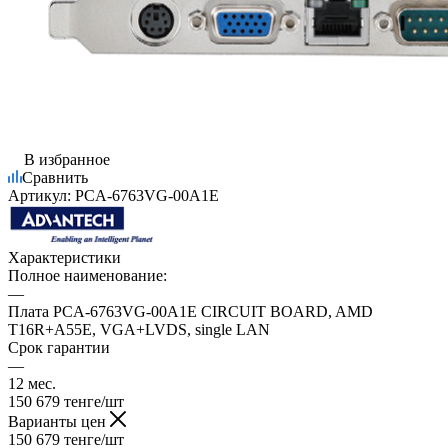
В избранное
Сравнить
Артикул:
PCA-6763VG-00A1E
Характеристики
Полное наименование:
—
Плата PCA-6763VG-00A1E CIRCUIT BOARD, AMD
T16R+A55E, VGA+LVDS, single LAN
Срок гарантии
—
12 мес.
150 679
тенге
/шт
Варианты цен
150 679
тенге
/шт