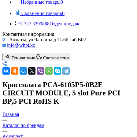
Избранные товары
0
Сравнение товаров
0
+7 727 3399868
Отдел продаж
Контактная информация
г.Алматы, ул.Чаплина д.71/66 каб.B02
info@whpi.kz
Темная тема
Светлая тема
Кроссплата PCA-6105P5-0B2E
CIRCUIT MODULE, 5 slot Pure PCI
BP,5 PCI RoHS K
Главная
—
Каталог по брендам
—
Advantech