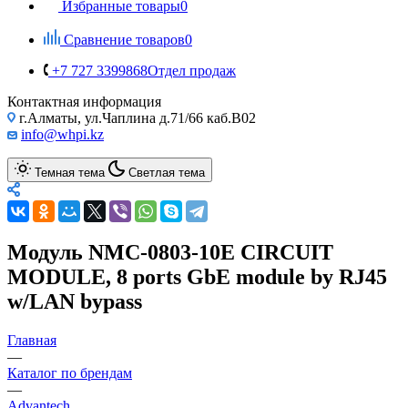
Избранные товары
0
Сравнение товаров
0
+7 727 3399868
Отдел продаж
Контактная информация
г.Алматы, ул.Чаплина д.71/66 каб.B02
info@whpi.kz
Темная тема
Светлая тема
Модуль NMC-0803-10E CIRCUIT
MODULE, 8 ports GbE module by RJ45
w/LAN bypass
Главная
—
Каталог по брендам
—
Advantech