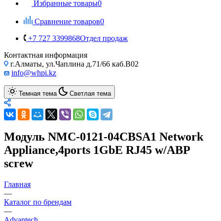
Избранные товары
0
Сравнение товаров
0
+7 727 3399868
Отдел продаж
Контактная информация
г.Алматы, ул.Чаплина д.71/66 каб.B02
info@whpi.kz
Темная тема
Светлая тема
Модуль NMC-0121-04CBSA1 Network
Appliance,4ports 1GbE RJ45 w/ABP
screw
Главная
—
Каталог по брендам
—
Advantech