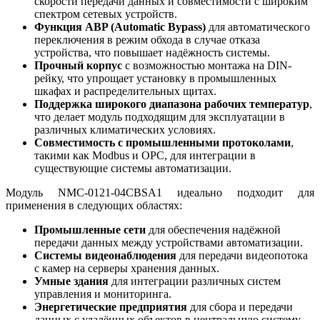
скорости передачи данных и совместимости с широким
спектром сетевых устройств.
Функция ABP (Automatic Bypass)
для автоматического
переключения в режим обхода в случае отказа
устройства, что повышает надёжность системы.
Прочный корпус
с возможностью монтажа на DIN-
рейку, что упрощает установку в промышленных
шкафах и распределительных щитах.
Поддержка широкого диапазона рабочих температур
,
что делает модуль подходящим для эксплуатации в
различных климатических условиях.
Совместимость с промышленными протоколами
,
такими как Modbus и OPC, для интеграции в
существующие системы автоматизации.
Модуль NMC-0121-04CBSA1 идеально подходит для
применения в следующих областях:
Промышленные сети
для обеспечения надёжной
передачи данных между устройствами автоматизации.
Системы видеонаблюдения
для передачи видеопотока
с камер на серверы хранения данных.
Умные здания
для интеграции различных систем
управления и мониторинга.
Энергетические предприятия
для сбора и передачи
данных с удалённых объектов в центральную систему