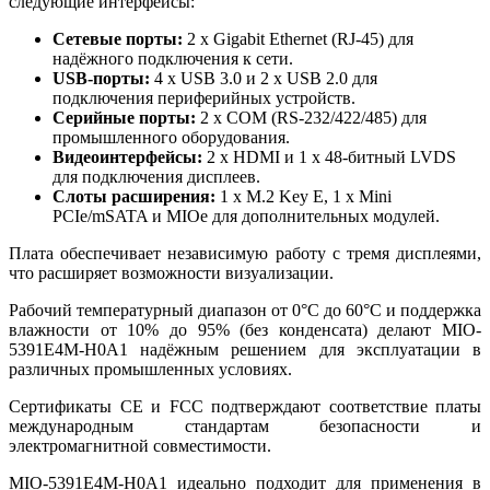
следующие интерфейсы:
Сетевые порты:
2 x Gigabit Ethernet (RJ-45) для
надёжного подключения к сети.
USB-порты:
4 x USB 3.0 и 2 x USB 2.0 для
подключения периферийных устройств.
Серийные порты:
2 x COM (RS-232/422/485) для
промышленного оборудования.
Видеоинтерфейсы:
2 x HDMI и 1 x 48-битный LVDS
для подключения дисплеев.
Слоты расширения:
1 x M.2 Key E, 1 x Mini
PCIe/mSATA и MIOe для дополнительных модулей.
Плата обеспечивает независимую работу с тремя дисплеями,
что расширяет возможности визуализации.
Рабочий температурный диапазон от 0°C до 60°C и поддержка
влажности от 10% до 95% (без конденсата) делают MIO-
5391E4M-H0A1 надёжным решением для эксплуатации в
различных промышленных условиях.
Сертификаты CE и FCC подтверждают соответствие платы
международным стандартам безопасности и
электромагнитной совместимости.
MIO-5391E4M-H0A1 идеально подходит для применения в