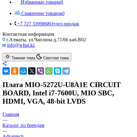
Избранные товары
0
Сравнение товаров
0
+7 727 3399868
Отдел продаж
Контактная информация
г.Алматы, ул.Чаплина д.71/66 каб.B02
info@whpi.kz
Темная тема
Светлая тема
Плата MIO-5272U-U8A1E CIRCUIT
BOARD, Intel i7-7600U, MIO SBC,
HDMI, VGA, 48-bit LVDS
Главная
—
Каталог по брендам
—
Advantech