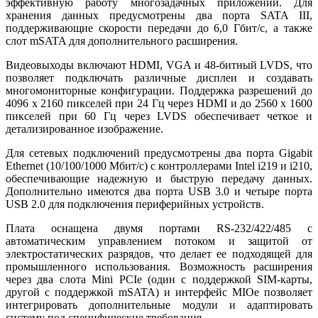
эффективную работу многозадачных приложений. Для
хранения данных предусмотрены два порта SATA III,
поддерживающие скорости передачи до 6,0 Гбит/с, а также
слот mSATA для дополнительного расширения.
Видеовыходы включают HDMI, VGA и 48-битный LVDS, что
позволяет подключать различные дисплеи и создавать
многомониторные конфигурации. Поддержка разрешений до
4096 x 2160 пикселей при 24 Гц через HDMI и до 2560 x 1600
пикселей при 60 Гц через LVDS обеспечивает четкое и
детализированное изображение.
Для сетевых подключений предусмотрены два порта Gigabit
Ethernet (10/100/1000 Мбит/с) с контроллерами Intel i219 и i210,
обеспечивающие надежную и быструю передачу данных.
Дополнительно имеются два порта USB 3.0 и четыре порта
USB 2.0 для подключения периферийных устройств.
Плата оснащена двумя портами RS-232/422/485 с
автоматическим управлением потоком и защитой от
электростатических разрядов, что делает ее подходящей для
промышленного использования. Возможность расширения
через два слота Mini PCIe (один с поддержкой SIM-карты,
другой с поддержкой mSATA) и интерфейс MIOe позволяет
интегрировать дополнительные модули и адаптировать
систему под специфические требования.