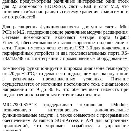
данных предусмотрены различные интерфейсы: один отсек
для 2,5-дюймового HDD/SSD, слот CFast и слот M.2, что
позволяет гибко настраивать систему хранения в зависимости
от потребностей.
Для расширения функциональности доступны слоты Mini
PCIe и M.2, поддерживающие различные модули расширения.
Сетевые возможности включают четыре порта Gigabit
Ethernet, обеспечивающие высокоскоростное подключение к
сети. Также имеются четыре порта USB 3.0 для подключения
периферийных устройств и два последовательных порта RS-
232/422/485 для интеграции с промышленным оборудованием.
Компьютер функционирует в широком диапазоне температур
от -20 до +50°C, что делает его подходящим для эксплуатации
в различных промышленных условиях. Питание
осуществляется от источника постоянного тока с диапазоном
напряжений от 9 до 36 В, что обеспечивает гибкость при
подключении к различным источникам питания.
MIC-7900-S5A1E поддерживает технологию i-Module,
позволяющую интегрировать дополнительные
функциональные модули, а также совместим с программным
обеспечением Advantech SUSIAccess и API для встроенных
приложений, что упрощает разработку и управление
системой.