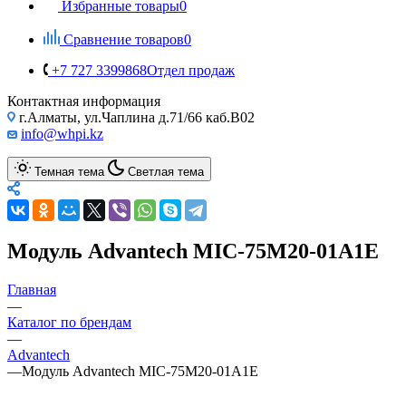
Избранные товары
0
Сравнение товаров
0
+7 727 3399868
Отдел продаж
Контактная информация
г.Алматы, ул.Чаплина д.71/66 каб.B02
info@whpi.kz
Темная тема
Светлая тема
Модуль Advantech MIC-75M20-01A1E
Главная
—
Каталог по брендам
—
Advantech
—
Модуль Advantech MIC-75M20-01A1E