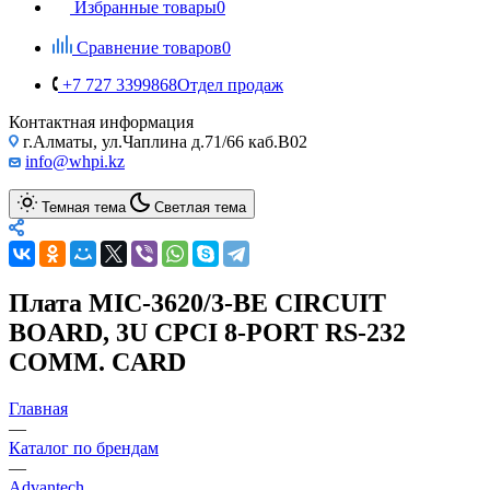
Избранные товары
0
Сравнение товаров
0
+7 727 3399868
Отдел продаж
Контактная информация
г.Алматы, ул.Чаплина д.71/66 каб.B02
info@whpi.kz
Темная тема
Светлая тема
Плата MIC-3620/3-BE CIRCUIT
BOARD, 3U CPCI 8-PORT RS-232
COMM. CARD
Главная
—
Каталог по брендам
—
Advantech