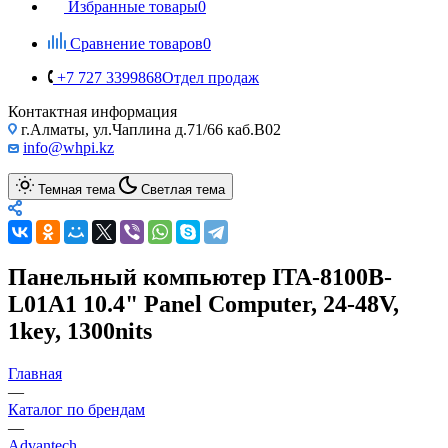
Избранные товары
0
Сравнение товаров
0
+7 727 3399868
Отдел продаж
Контактная информация
г.Алматы, ул.Чаплина д.71/66 каб.B02
info@whpi.kz
Темная тема
Светлая тема
Панельный компьютер ITA-8100B-
L01A1 10.4" Panel Computer, 24-48V,
1key, 1300nits
Главная
—
Каталог по брендам
—
Advantech