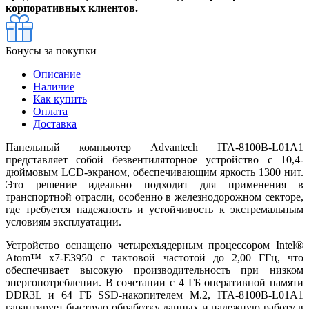
корпоративных клиентов.
Бонусы за покупки
Описание
Наличие
Как купить
Оплата
Доставка
Панельный компьютер Advantech ITA-8100B-L01A1
представляет собой безвентиляторное устройство с 10,4-
дюймовым LCD-экраном, обеспечивающим яркость 1300 нит.
Это решение идеально подходит для применения в
транспортной отрасли, особенно в железнодорожном секторе,
где требуется надежность и устойчивость к экстремальным
условиям эксплуатации.
Устройство оснащено четырехъядерным процессором Intel®
Atom™ x7-E3950 с тактовой частотой до 2,00 ГГц, что
обеспечивает высокую производительность при низком
энергопотреблении. В сочетании с 4 ГБ оперативной памяти
DDR3L и 64 ГБ SSD-накопителем M.2, ITA-8100B-L01A1
гарантирует быструю обработку данных и надежную работу в