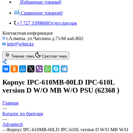
Избранные товары
0
Сравнение товаров
0
+7 727 3399868
Отдел продаж
Контактная информация
г.Алматы, ул.Чаплина д.71/66 каб.B02
info@whpi.kz
Темная тема
Светлая тема
Корпус IPC-610MB-00LD IPC-610L
version D W/O MB W/O PSU (62368 )
Главная
—
Каталог по брендам
—
Advantech
—
Корпус IPC-610MB-00LD IPC-610L version D W/O MB W/O