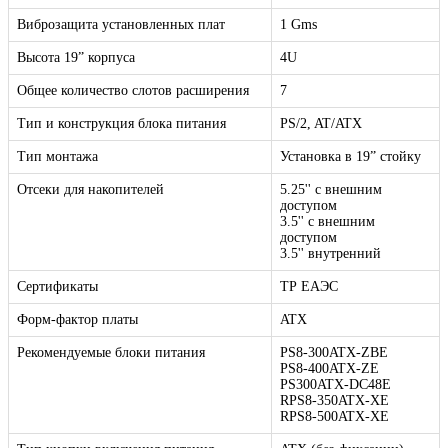
Виброзащита установленных плат
1 Gms
Высота 19” корпуса
4U
Общее количество слотов расширения
7
Тип и конструкция блока питания
PS/2, AT/ATX
Тип монтажа
Установка в 19” стойку
Отсеки для накопителей
5.25'' с внешним
доступом
3.5'' с внешним
доступом
3.5'' внутренний
Сертификаты
ТР ЕАЭС
Форм-фактор платы
ATX
Рекомендуемые блоки питания
PS8-300ATX-ZBE
PS8-400ATX-ZE
PS300ATX-DC48E
RPS8-350ATX-XE
RPS8-500ATX-XE