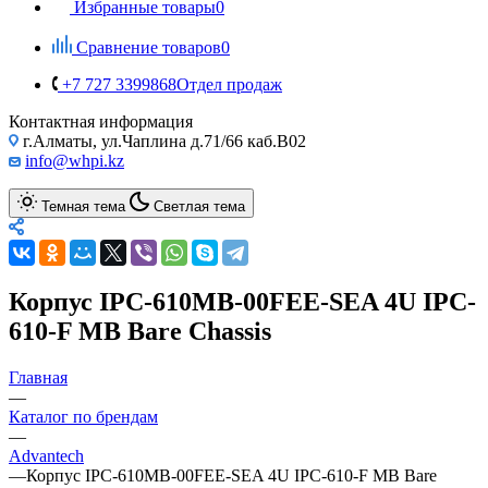
Избранные товары
0
Сравнение товаров
0
+7 727 3399868
Отдел продаж
Контактная информация
г.Алматы, ул.Чаплина д.71/66 каб.B02
info@whpi.kz
Темная тема
Светлая тема
Корпус IPC-610MB-00FEE-SEA 4U IPC-
610-F MB Bare Chassis
Главная
—
Каталог по брендам
—
Advantech
—
Корпус IPC-610MB-00FEE-SEA 4U IPC-610-F MB Bare