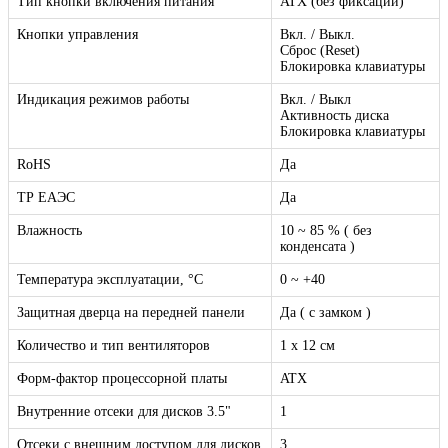
Тип кнопки включения питания
ATX (без фиксации)
Кнопки управления
Вкл. / Выкл.
Сброс (Reset)
Блокировка клавиатуры
Индикация режимов работы
Вкл. / Выкл
Активность диска
Блокировка клавиатуры
RoHS
Да
ТР EAЭC
Да
Влажность
10 ~ 85 % ( без
конденсата )
Температура эксплуатации, °C
0 ~ +40
Защитная дверца на передней панели
Да ( с замком )
Количество и тип вентиляторов
1 x 12 см
Форм-фактор процессорной платы
ATX
Внутренние отсеки для дисков 3.5"
1
Отсеки с внешним доступом для дисков
3