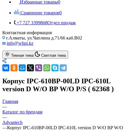
Избранные товары
0
Сравнение товаров
0
+7 727 3399868
Отдел продаж
Контактная информация
г.Алматы, ул.Чаплина д.71/66 каб.B02
info@whpi.kz
Темная тема
Светлая тема
Корпус IPC-610BP-00LD IPC-610L
version D W/O BP W/O P/S ( 62368 )
Главная
—
Каталог по брендам
—
Advantech
—
Корпус IPC-610BP-00LD IPC-610L version D W/O BP W/O