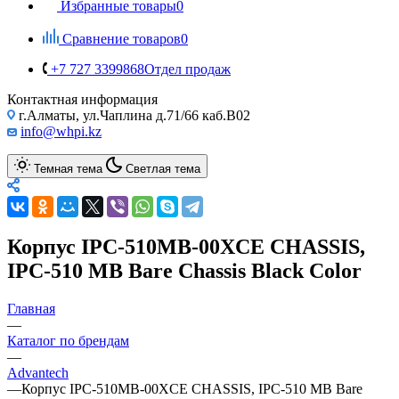
Избранные товары
0
Сравнение товаров
0
+7 727 3399868
Отдел продаж
Контактная информация
г.Алматы, ул.Чаплина д.71/66 каб.B02
info@whpi.kz
Темная тема
Светлая тема
Корпус IPC-510MB-00XCE CHASSIS,
IPC-510 MB Bare Chassis Black Color
Главная
—
Каталог по брендам
—
Advantech
—
Корпус IPC-510MB-00XCE CHASSIS, IPC-510 MB Bare