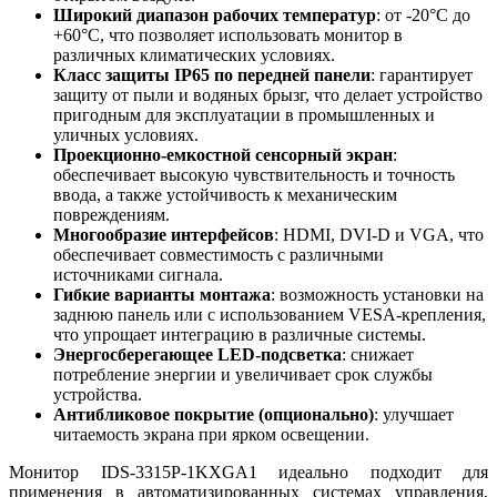
Широкий диапазон рабочих температур
: от -20°C до
+60°C, что позволяет использовать монитор в
различных климатических условиях.
Класс защиты IP65 по передней панели
: гарантирует
защиту от пыли и водяных брызг, что делает устройство
пригодным для эксплуатации в промышленных и
уличных условиях.
Проекционно-емкостной сенсорный экран
:
обеспечивает высокую чувствительность и точность
ввода, а также устойчивость к механическим
повреждениям.
Многообразие интерфейсов
: HDMI, DVI-D и VGA, что
обеспечивает совместимость с различными
источниками сигнала.
Гибкие варианты монтажа
: возможность установки на
заднюю панель или с использованием VESA-крепления,
что упрощает интеграцию в различные системы.
Энергосберегающее LED-подсветка
: снижает
потребление энергии и увеличивает срок службы
устройства.
Антибликовое покрытие (опционально)
: улучшает
читаемость экрана при ярком освещении.
Монитор IDS-3315P-1KXGA1 идеально подходит для
применения в автоматизированных системах управления,