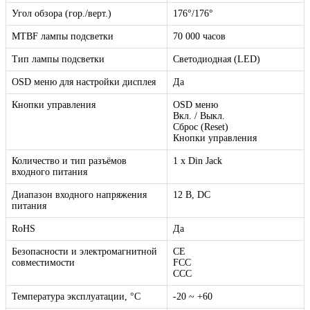
Угол обзора (гор./верт.)
176°/176°
MTBF лампы подсветки
70 000 часов
Тип лампы подсветки
Светодиодная (LED)
OSD меню для настройки дисплея
Да
Кнопки управления
OSD меню
Вкл. / Выкл.
Сброс (Reset)
Кнопки управления
Количество и тип разъёмов
1 x Din Jack
входного питания
Диапазон входного напряжения
12 В, DC
питания
RoHS
Да
Безопасности и электромагнитной
CE
совместимости
FCC
CСС
Температура эксплуатации, °C
-20 ~ +60