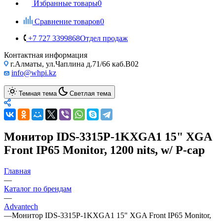
Избранные товары
0
Сравнение товаров
0
+7 727 3399868
Отдел продаж
Контактная информация
г.Алматы, ул.Чаплина д.71/66 каб.B02
info@whpi.kz
Темная тема
Светлая тема
Монитор IDS-3315P-1KXGA1 15" XGA
Front IP65 Monitor, 1200 nits, w/ P-cap
Главная
—
Каталог по брендам
—
Advantech
—
Монитор IDS-3315P-1KXGA1 15" XGA Front IP65 Monitor,