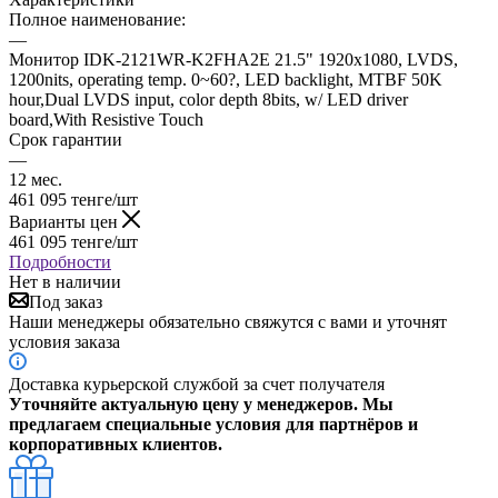
Полное наименование:
—
Монитор IDK-2121WR-K2FHA2E 21.5" 1920x1080, LVDS,
1200nits, operating temp. 0~60?, LED backlight, MTBF 50K
hour,Dual LVDS input, color depth 8bits, w/ LED driver
board,With Resistive Touch
Срок гарантии
—
12 мес.
461 095
тенге
/шт
Варианты цен
461 095
тенге
/шт
Подробности
Нет в наличии
Под заказ
Наши менеджеры обязательно свяжутся с вами и уточнят
условия заказа
Доставка курьерской службой за счет получателя
Уточняйте актуальную цену у менеджеров. Мы
предлагаем специальные условия для партнёров и
корпоративных клиентов.