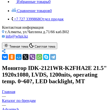
Избранные товары
0
Сравнение товаров
0
+7 727 3399868
Отдел продаж
Контактная информация
г.Алматы, ул.Чаплина д.71/66 каб.B02
info@whpi.kz
Темная тема
Светлая тема
Монитор IDK-2121WR-K2FHA2E 21.5"
1920x1080, LVDS, 1200nits, operating
temp. 0~60?, LED backlight, MT
Главная
—
Каталог по брендам
—
Advantech