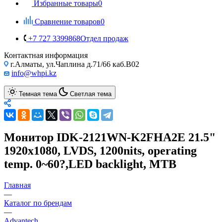
Избранные товары
0
Сравнение товаров
0
+7 727 3399868
Отдел продаж
Контактная информация
г.Алматы, ул.Чаплина д.71/66 каб.B02
info@whpi.kz
Темная тема
Светлая тема
Монитор IDK-2121WN-K2FHA2E 21.5"
1920x1080, LVDS, 1200nits, operating
temp. 0~60?,LED backlight, MTB
Главная
—
Каталог по брендам
—
Advantech