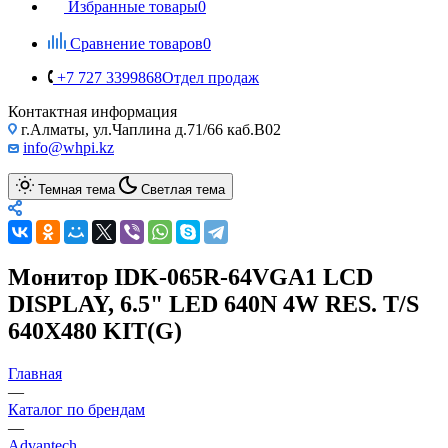
Избранные товары
0
Сравнение товаров
0
+7 727 3399868
Отдел продаж
Контактная информация
г.Алматы, ул.Чаплина д.71/66 каб.B02
info@whpi.kz
Темная тема
Светлая тема
Монитор IDK-065R-64VGA1 LCD
DISPLAY, 6.5" LED 640N 4W RES. T/S
640X480 KIT(G)
Главная
—
Каталог по брендам
—
Advantech