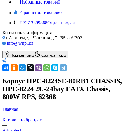
Избранные товары
0
Сравнение товаров
0
+7 727 3399868
Отдел продаж
Контактная информация
г.Алматы, ул.Чаплина д.71/66 каб.B02
info@whpi.kz
Темная тема
Светлая тема
Корпус HPC-8224SE-80RB1 CHASSIS,
HPC-8224 2U-24bay EATX Chassis,
800W RPS, 62368
Главная
—
Каталог по брендам
—
Advantech