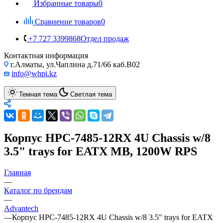
Избранные товары
0
Сравнение товаров
0
+7 727 3399868
Отдел продаж
Контактная информация
г.Алматы, ул.Чаплина д.71/66 каб.B02
info@whpi.kz
Темная тема
Светлая тема
Корпус HPC-7485-12RX 4U Chassis w/8
3.5" trays for EATX MB, 1200W RPS
Главная
—
Каталог по брендам
—
Advantech
—
Корпус HPC-7485-12RX 4U Chassis w/8 3.5" trays for EATX