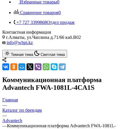
Избранные товары
0
Сравнение товаров
0
+7 727 3399868
Отдел продаж
Контактная информация
г.Алматы, ул.Чаплина д.71/66 каб.B02
info@whpi.kz
Темная тема
Светлая тема
Коммуникационная платформа
Advantech FWA-1081L-4CA1S
Главная
—
Каталог по брендам
—
Advantech
—
Коммуникационная платформа Advantech FWA-1081L-