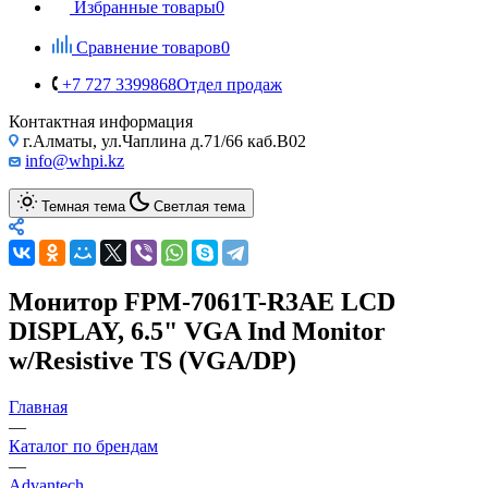
Избранные товары
0
Сравнение товаров
0
+7 727 3399868
Отдел продаж
Контактная информация
г.Алматы, ул.Чаплина д.71/66 каб.B02
info@whpi.kz
Темная тема
Светлая тема
Монитор FPM-7061T-R3AE LCD
DISPLAY, 6.5" VGA Ind Monitor
w/Resistive TS (VGA/DP)
Главная
—
Каталог по брендам
—
Advantech